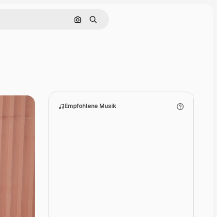
Nach Bild suchen
Suchen
Empfohlene Musik