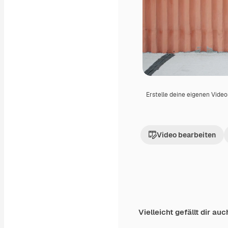
Erstelle deine eigenen Vide
Video bearbeiten
Vielleicht gefällt dir auc
Premium
Premium