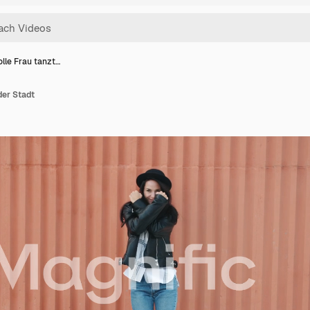
olle Frau tanzt…
 der Stadt