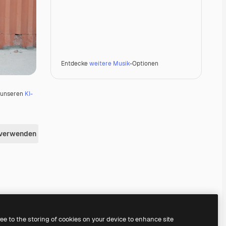
Entdecke
weitere Musik
-Optionen
u unseren
KI-
 verwenden
Premium
Premium
Premium
Premium
ree to the storing of cookies on your device to enhance site