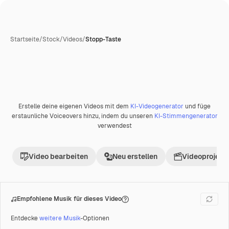
Startseite
/
Stock
/
Videos
/
Stopp-Taste
Erstelle deine eigenen Videos mit dem
KI-Videogenerator
und füge
Premium
erstaunliche Voiceovers hinzu, indem du unseren
KI-Stimmengenerator
verwendest
Video bearbeiten
Neu erstellen
Videoprojekt 
Empfohlene Musik für dieses Video
Entdecke
weitere Musik
-Optionen