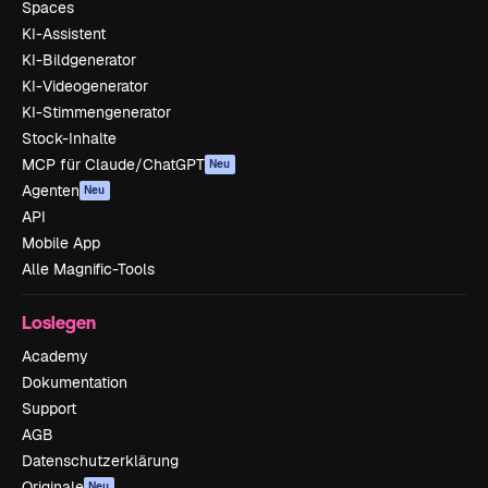
Spaces
KI-Assistent
KI-Bildgenerator
KI-Videogenerator
KI-Stimmengenerator
Stock-Inhalte
MCP für Claude/ChatGPT
Neu
Agenten
Neu
API
Mobile App
Alle Magnific-Tools
Loslegen
Academy
Dokumentation
Support
AGB
Datenschutzerklärung
Originale
Neu