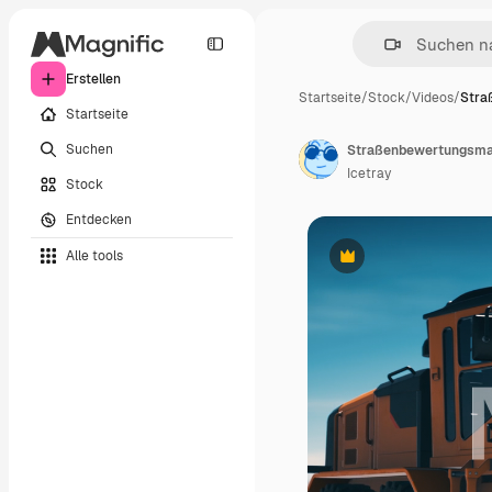
Erstellen
Startseite
/
Stock
/
Videos
/
Stra
Startseite
Suchen
Straßenbewertungsmas
Icetray
Stock
Entdecken
Alle tools
Premium