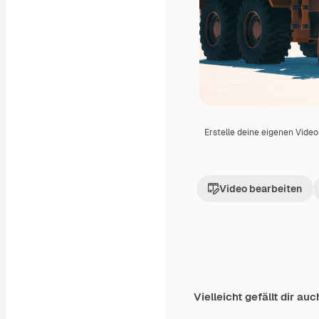
Erstelle deine eigenen Vide
Video bearbeiten
Vielleicht gefällt dir auc
Premium
Premium