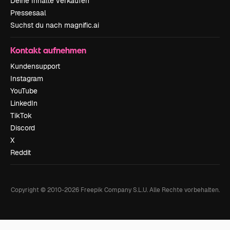
Deine Inhalte verkaufen
Pressesaal
Suchst du nach magnific.ai
Kontakt aufnehmen
Kundensupport
Instagram
YouTube
LinkedIn
TikTok
Discord
X
Reddit
Copyright © 2010-
2026
Freepik Company S.L.U.
Alle Rechte vorbehalten
.