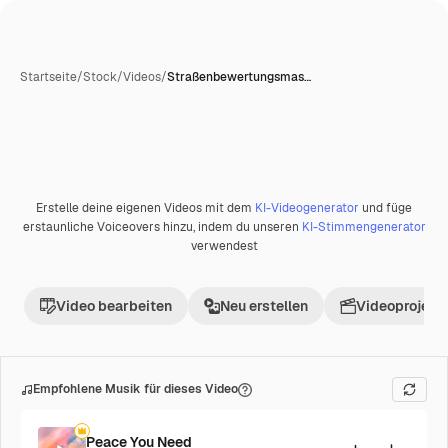
Startseite
/
Stock
/
Videos
/
Straßenbewertungsmas…
Erstelle deine eigenen Videos mit dem
KI-Videogenerator
und füge
Premium
erstaunliche Voiceovers hinzu, indem du unseren
KI-Stimmengenerator
verwendest
Video bearbeiten
Neu erstellen
Videoprojekt 
Empfohlene Musik für dieses Video
Peace You Need