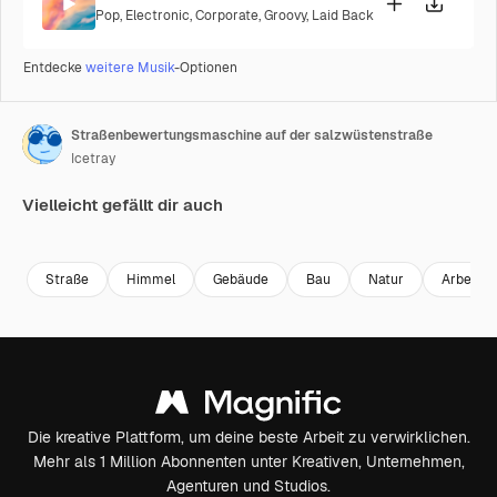
Pop
,
Electronic
,
Corporate
,
Groovy
,
Laid Back
Entdecke
weitere Musik
-Optionen
Straßenbewertungsmaschine auf der salzwüstenstraße
Icetray
Vielleicht gefällt dir auch
Premium
Premium
Premium
Premium
Straße
Himmel
Gebäude
Bau
Natur
Arbeit
Die kreative Plattform, um deine beste Arbeit zu verwirklichen.
Mehr als 1 Million Abonnenten unter Kreativen, Unternehmen,
Agenturen und Studios.