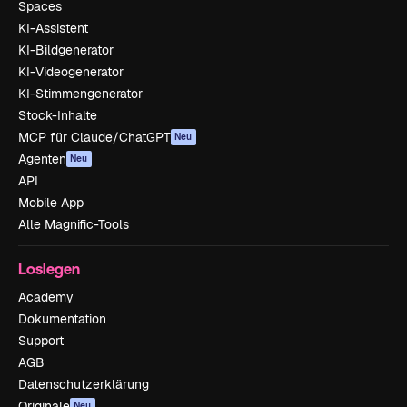
Spaces
KI-Assistent
KI-Bildgenerator
KI-Videogenerator
KI-Stimmengenerator
Stock-Inhalte
MCP für Claude/ChatGPT
Neu
Agenten
Neu
API
Mobile App
Alle Magnific-Tools
Loslegen
Academy
Dokumentation
Support
AGB
Datenschutzerklärung
Originale
Neu