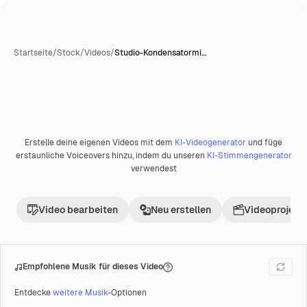
Startseite
/
Stock
/
Videos
/
Studio-Kondensatormi…
Erstelle deine eigenen Videos mit dem
KI-Videogenerator
und füge
Premium
erstaunliche Voiceovers hinzu, indem du unseren
KI-Stimmengenerator
verwendest
Video bearbeiten
Neu erstellen
Videoprojekt 
Empfohlene Musik für dieses Video
Entdecke
weitere Musik
-Optionen