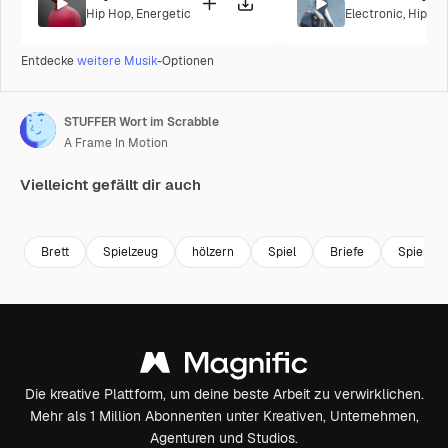
Hip Hop
,
Energetic
Electronic
,
Hip Ho
Entdecke
weitere Musik
-Optionen
STUFFER Wort im Scrabble
A Frame In Motion
Vielleicht gefällt dir auch
Premium
Premium
Premium
Premium
Brett
Spielzeug
hölzern
Spiel
Briefe
Spielzeu
Die kreative Plattform, um deine beste Arbeit zu verwirklichen.
Mehr als 1 Million Abonnenten unter Kreativen, Unternehmen,
Agenturen und Studios.