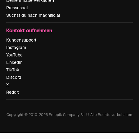
Deine Inhalte verkaufen
Pressesaal
Suchst du nach magnific.ai
Kontakt aufnehmen
Kundensupport
Instagram
YouTube
LinkedIn
TikTok
Discord
X
Reddit
Copyright © 2010-
2026
Freepik Company S.L.U.
Alle Rechte vorbehalten
.