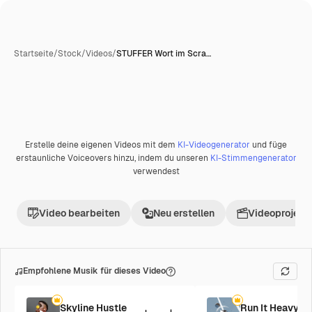
Startseite
/
Stock
/
Videos
/
STUFFER Wort im Scra…
Erstelle deine eigenen Videos mit dem
KI-Videogenerator
und füge
Premium
erstaunliche Voiceovers hinzu, indem du unseren
KI-Stimmengenerator
verwendest
Video bearbeiten
Neu erstellen
Videoprojekt 
Empfohlene Musik für dieses Video
Skyline Hustle
Run It Heavy