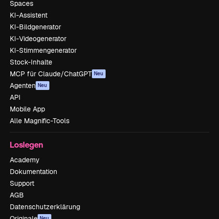
Spaces
KI-Assistent
KI-Bildgenerator
KI-Videogenerator
KI-Stimmengenerator
Stock-Inhalte
MCP für Claude/ChatGPT
Neu
Agenten
Neu
API
Mobile App
Alle Magnific-Tools
Loslegen
Academy
Dokumentation
Support
AGB
Datenschutzerklärung
Originale
Neu