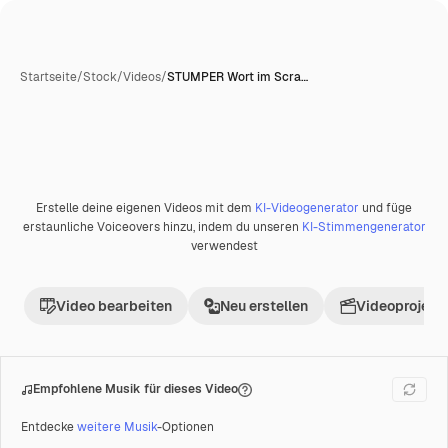
Startseite
/
Stock
/
Videos
/
STUMPER Wort im Scra…
Erstelle deine eigenen Videos mit dem
KI-Videogenerator
und füge
Premium
erstaunliche Voiceovers hinzu, indem du unseren
KI-Stimmengenerator
verwendest
Video bearbeiten
Neu erstellen
Videoprojekt 
Empfohlene Musik für dieses Video
Entdecke
weitere Musik
-Optionen