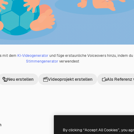
os mit dem
KI-Videogenerator
und füge erstaunliche Voiceovers hinzu, indem d
Stimmengenerator
verwendest
Neu erstellen
Videoprojekt erstellen
Als Referenz
h
Premium
Premium
By clicking “Accept All Cookies”, you ag