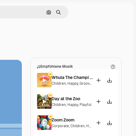
Nach Bild suchen
Suchen
Empfohlene Musik
Whula The Champi Dog
Children
,
Happy
,
Groovy
,
Energetic
,
Playful
Day at the Zoo
Children
,
Happy
,
Playful
Zoom Zoom
Corporate
,
Children
,
Happy
,
Playful
,
Upbeat