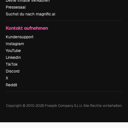
Deine Inhalte verkaufen
Pressesaal
Suchst du nach magnific.ai
Kontakt aufnehmen
Kundensupport
Instagram
YouTube
LinkedIn
TikTok
Discord
X
Reddit
Copyright © 2010-
2026
Freepik Company S.L.U.
Alle Rechte vorbehalten
.