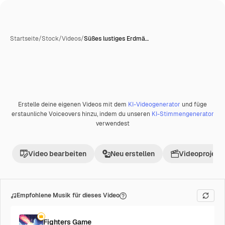
Startseite
/
Stock
/
Videos
/
Süßes lustiges Erdmä…
Erstelle deine eigenen Videos mit dem
KI-Videogenerator
und füge
Premium
erstaunliche Voiceovers hinzu, indem du unseren
KI-Stimmengenerator
verwendest
Video bearbeiten
Neu erstellen
Videoprojekt 
Empfohlene Musik für dieses Video
Fighters Game