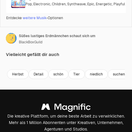
Pop
,
Electronic
,
Children
,
Synthwave
,
Epic
,
Energetic
,
Playful
Entdecke
weitere Musik
-Optionen
Süßes lustiges Erdmännchen schaut sich um
BlackBoxGuild
Vielleicht gefällt dir auch
Premium
Premium
Premium
Premium
Herbst
Detail
schön
Tier
niedlich
suchen
Die kreative Plattform, um deine beste Arbeit zu verwirklichen.
Mehr als 1 Million Abonnenten unter Kreativen, Unternehmen,
Agenturen und Studios.