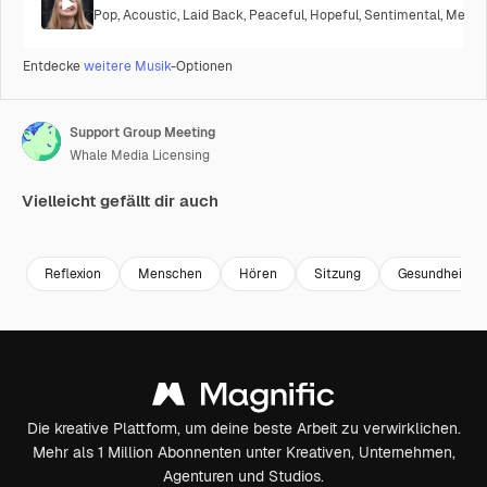
Pop
,
Acoustic
,
Laid Back
,
Peaceful
,
Hopeful
,
Sentimental
,
Melanc
Entdecke
weitere Musik
-Optionen
Support Group Meeting
Whale Media Licensing
Vielleicht gefällt dir auch
Premium
Premium
Premium
Premium
Reflexion
Menschen
Hören
Sitzung
Gesundheit
Die kreative Plattform, um deine beste Arbeit zu verwirklichen.
Mehr als 1 Million Abonnenten unter Kreativen, Unternehmen,
Agenturen und Studios.