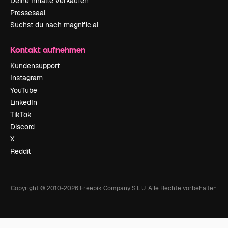
Deine Inhalte verkaufen
Pressesaal
Suchst du nach magnific.ai
Kontakt aufnehmen
Kundensupport
Instagram
YouTube
LinkedIn
TikTok
Discord
X
Reddit
Copyright © 2010-
2026
Freepik Company S.L.U.
Alle Rechte vorbehalten
.