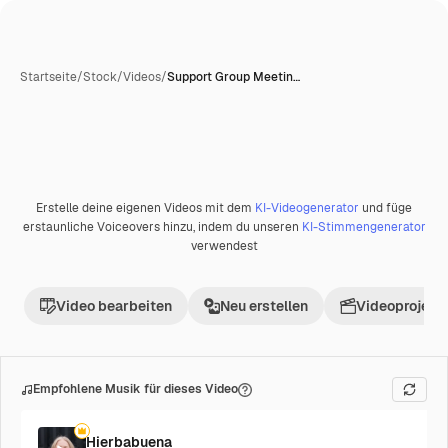
Startseite
/
Stock
/
Videos
/
Support Group Meetin…
KI-generiert
Erstelle deine eigenen Videos mit dem
KI-Videogenerator
und füge
Premium
erstaunliche Voiceovers hinzu, indem du unseren
KI-Stimmengenerator
verwendest
Video bearbeiten
Neu erstellen
Videoprojekt 
Empfohlene Musik für dieses Video
Hierbabuena