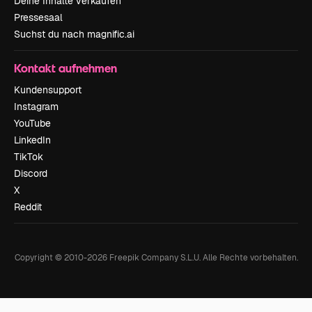
Deine Inhalte verkaufen
Pressesaal
Suchst du nach magnific.ai
Kontakt aufnehmen
Kundensupport
Instagram
YouTube
LinkedIn
TikTok
Discord
X
Reddit
Copyright © 2010-
2026
Freepik Company S.L.U.
Alle Rechte vorbehalten
.