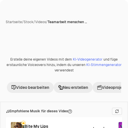
Startseite
/
Stock
/
Videos
/
Teamarbeit menschen …
Erstelle deine eigenen Videos mit dem
KI-Videogenerator
und füge
Premium
erstaunliche Voiceovers hinzu, indem du unseren
KI-Stimmengenerator
verwendest
Video bearbeiten
Neu erstellen
Videoprojekt 
Empfohlene Musik für dieses Video
Bite My Lips