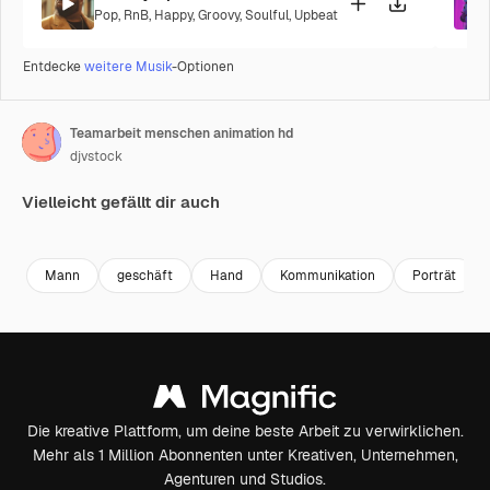
Pop
,
RnB
,
Happy
,
Groovy
,
Soulful
,
Upbeat
Entdecke
weitere Musik
-Optionen
Teamarbeit menschen animation hd
djvstock
Vielleicht gefällt dir auch
Premium
Premium
Premium
Premium
Mann
geschäft
Hand
Kommunikation
Porträt
Die kreative Plattform, um deine beste Arbeit zu verwirklichen.
Mehr als 1 Million Abonnenten unter Kreativen, Unternehmen,
Agenturen und Studios.