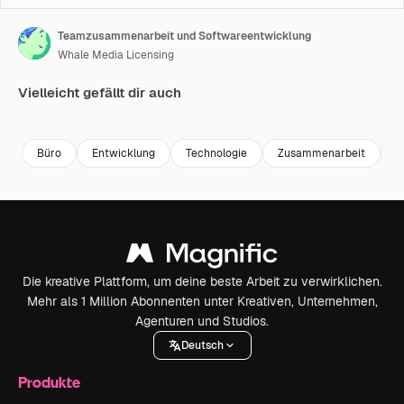
Teamzusammenarbeit und Softwareentwicklung
Whale Media Licensing
Vielleicht gefällt dir auch
Premium
Premium
Generiert von KI
Premium
Premium
Generiert v
Büro
Entwicklung
Technologie
Zusammenarbeit
I
Die kreative Plattform, um deine beste Arbeit zu verwirklichen.
Mehr als 1 Million Abonnenten unter Kreativen, Unternehmen,
Agenturen und Studios.
Deutsch
Produkte