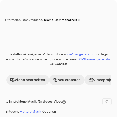
Startseite
/
Stock
/
Videos
/
Teamzusammenarbeit u…
KI-generiert
Erstelle deine eigenen Videos mit dem
KI-Videogenerator
und füge
Premium
erstaunliche Voiceovers hinzu, indem du unseren
KI-Stimmengenerator
verwendest
Video bearbeiten
Neu erstellen
Videoprojekt 
Empfohlene Musik für dieses Video
Entdecke
weitere Musik
-Optionen