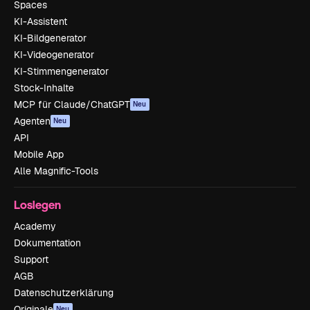
Spaces
KI-Assistent
KI-Bildgenerator
KI-Videogenerator
KI-Stimmengenerator
Stock-Inhalte
MCP für Claude/ChatGPT
Neu
Agenten
Neu
API
Mobile App
Alle Magnific-Tools
Loslegen
Academy
Dokumentation
Support
AGB
Datenschutzerklärung
Originale
Neu