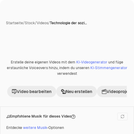
Startseite
/
Stock
/
Videos
/
Technologie der sozi…
Erstelle deine eigenen Videos mit dem
KI-Videogenerator
und füge
Premium
erstaunliche Voiceovers hinzu, indem du unseren
KI-Stimmengenerator
verwendest
Video bearbeiten
Neu erstellen
Videoprojekt 
Empfohlene Musik für dieses Video
Entdecke
weitere Musik
-Optionen