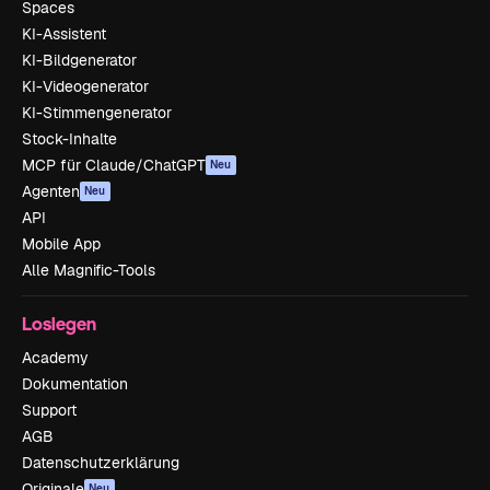
Spaces
KI-Assistent
KI-Bildgenerator
KI-Videogenerator
KI-Stimmengenerator
Stock-Inhalte
MCP für Claude/ChatGPT
Neu
Agenten
Neu
API
Mobile App
Alle Magnific-Tools
Loslegen
Academy
Dokumentation
Support
AGB
Datenschutzerklärung
Originale
Neu