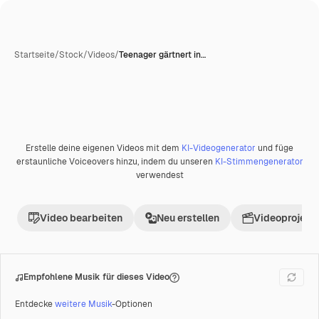
Startseite
/
Stock
/
Videos
/
Teenager gärtnert in…
Erstelle deine eigenen Videos mit dem
KI-Videogenerator
und füge
Premium
erstaunliche Voiceovers hinzu, indem du unseren
KI-Stimmengenerator
verwendest
Video bearbeiten
Neu erstellen
Videoprojekt 
Empfohlene Musik für dieses Video
Entdecke
weitere Musik
-Optionen