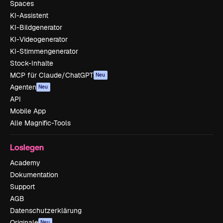
Spaces
KI-Assistent
KI-Bildgenerator
KI-Videogenerator
KI-Stimmengenerator
Stock-Inhalte
MCP für Claude/ChatGPT
Neu
Agenten
Neu
API
Mobile App
Alle Magnific-Tools
Loslegen
Academy
Dokumentation
Support
AGB
Datenschutzerklärung
Originale
Neu