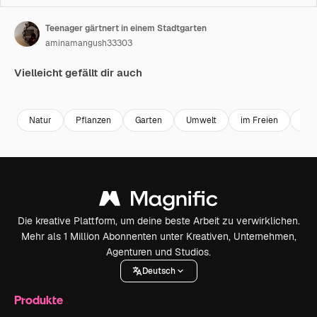
Teenager gärtnert in einem Stadtgarten
aminamangush33303
Vielleicht gefällt dir auch
Premium
Premium
Premium
Premium
Natur
Pflanzen
Garten
Umwelt
im Freien
Fra
Die kreative Plattform, um deine beste Arbeit zu verwirklichen.
Mehr als 1 Million Abonnenten unter Kreativen, Unternehmen,
Agenturen und Studios.
Deutsch
Produkte