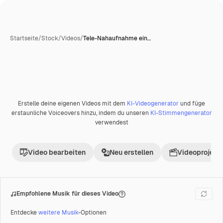
Startseite
/
Stock
/
Videos
/
Tele-Nahaufnahme ein…
Erstelle deine eigenen Videos mit dem
KI-Videogenerator
und füge
Premium
erstaunliche Voiceovers hinzu, indem du unseren
KI-Stimmengenerator
verwendest
Video bearbeiten
Neu erstellen
Videoprojekt 
Empfohlene Musik für dieses Video
Entdecke
weitere Musik
-Optionen