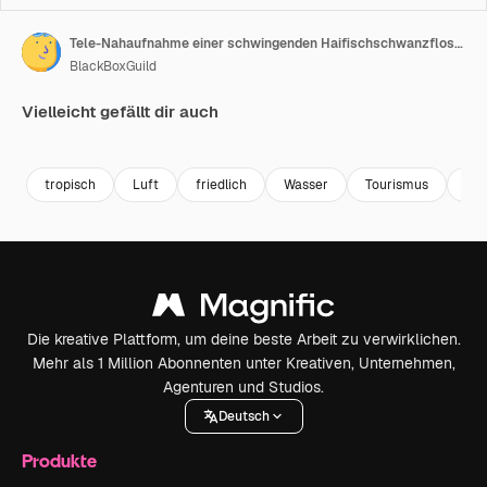
Tele-Nahaufnahme einer schwingenden Haifischschwanzflosse mit Silhouette und geheimnisvoll im Wasser schwebenden Luftblasen in Zeitlupe
BlackBoxGuild
Vielleicht gefällt dir auch
Premium
Premium
Premium
Premium
tropisch
Luft
friedlich
Wasser
Tourismus
Aus
Die kreative Plattform, um deine beste Arbeit zu verwirklichen.
Mehr als 1 Million Abonnenten unter Kreativen, Unternehmen,
Agenturen und Studios.
Deutsch
Produkte