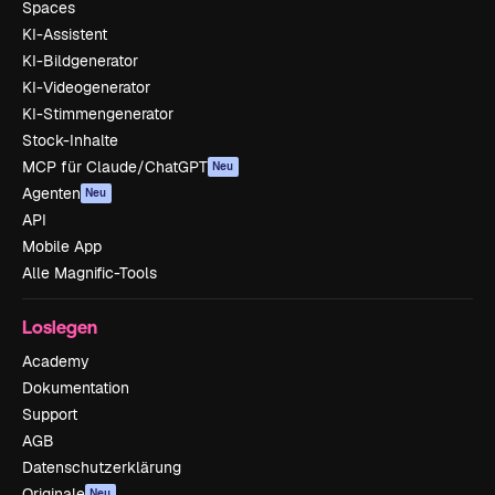
Spaces
KI-Assistent
KI-Bildgenerator
KI-Videogenerator
KI-Stimmengenerator
Stock-Inhalte
MCP für Claude/ChatGPT
Neu
Agenten
Neu
API
Mobile App
Alle Magnific-Tools
Loslegen
Academy
Dokumentation
Support
AGB
Datenschutzerklärung
Originale
Neu