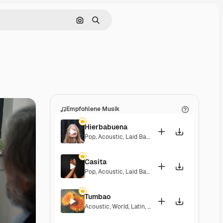
Nach Bild suchen
Suchen
Empfohlene Musik
Hierbabuena
Pop
,
Acoustic
,
Laid Back
,
Peaceful
,
Hopeful
,
Sent
Casita
Pop
,
Acoustic
,
Laid Back
,
Peaceful
,
Hopeful
,
Sent
Tumbao
Acoustic
,
World
,
Latin
,
Laid Back
,
Sentimental