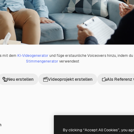
os mit dem
KI-Videogenerator
und füge erstaunliche Voiceovers hinzu, indem d
Stimmengenerator
verwendest
Neu erstellen
Videoprojekt erstellen
Als Referenz
h
Premium
Premium
By clicking “Accept All Cookies”, you ag