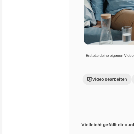
Erstelle deine eigenen Vide
Video bearbeiten
Vielleicht gefällt dir auc
Premium
Premium