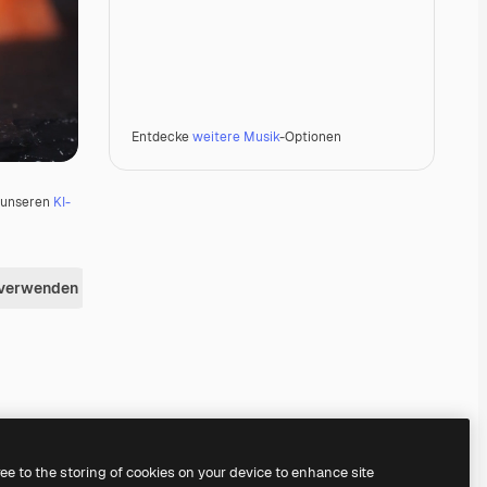
Entdecke
weitere Musik
-Optionen
u unseren
KI-
 verwenden
Premium
Premium
Premium
Premium
Generiert von KI
ree to the storing of cookies on your device to enhance site