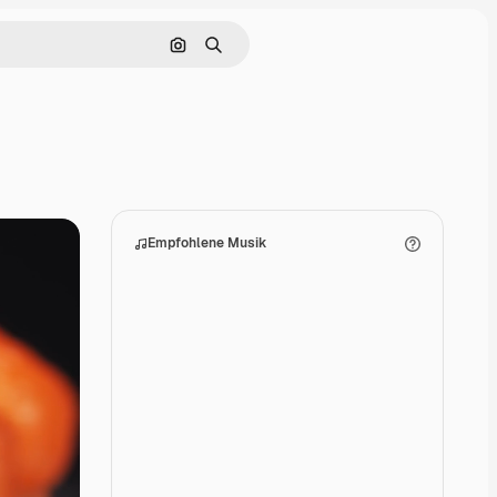
Nach Bild suchen
Suchen
Empfohlene Musik