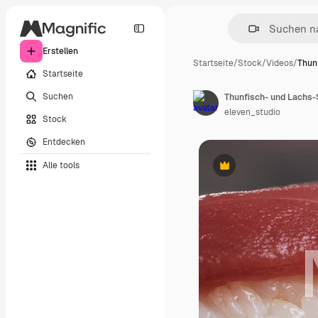
Erstellen
Startseite
/
Stock
/
Videos
/
Thun
Startseite
Suchen
Thunfisch- und Lachs-
eleven_studio
Stock
Entdecken
Alle tools
Premium