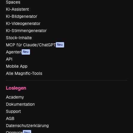
Spaces
KI-Assistent
KI-Bildgenerator
KI-Videogenerator
KI-Stimmengenerator
Stock-Inhalte
MCP für Claude/ChatGPT
Neu
Agenten
Neu
API
Mobile App
Alle Magnific-Tools
Loslegen
Academy
Dokumentation
Support
AGB
Datenschutzerklärung
Originale
Neu