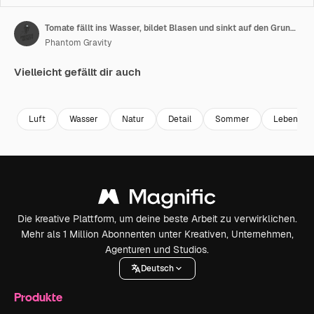
Tomate fällt ins Wasser, bildet Blasen und sinkt auf den Grund, auf rotem Hintergrund, Makro und Zeitlupe
Phantom Gravity
Vielleicht gefällt dir auch
Premium
Premium
Premium
Premium
Luft
Wasser
Natur
Detail
Sommer
Lebensmit
Die kreative Plattform, um deine beste Arbeit zu verwirklichen.
Mehr als 1 Million Abonnenten unter Kreativen, Unternehmen,
Agenturen und Studios.
Deutsch
Produkte