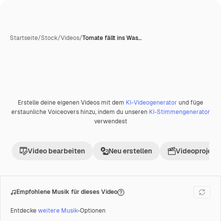
Startseite
/
Stock
/
Videos
/
Tomate fällt ins Was…
Erstelle deine eigenen Videos mit dem
KI-Videogenerator
und füge
Premium
erstaunliche Voiceovers hinzu, indem du unseren
KI-Stimmengenerator
verwendest
Video bearbeiten
Neu erstellen
Videoprojekt 
Empfohlene Musik für dieses Video
Entdecke
weitere Musik
-Optionen