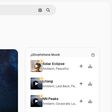
Nach Bild suchen
Suchen
Empfohlene Musik
Solar Eclipse
Ambient
,
Peaceful
Litang
Ambient
,
Laid Back
,
Peaceful
,
Hopeful
NN Peaks
Ambient
,
Corporate
,
Laid Back
,
Peaceful
,
Hopeful