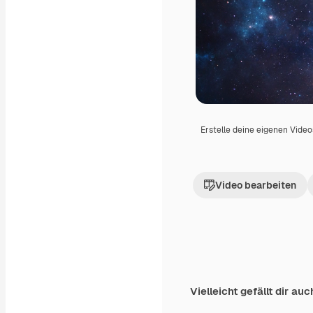
Erstelle deine eigenen Vide
Video bearbeiten
Vielleicht gefällt dir auc
Premium
Premium