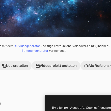
os mit dem
KI-Videogenerator
und füge erstaunliche Voiceovers hinzu, indem d
Stimmengenerator
verwendest
Neu erstellen
Videoprojekt erstellen
Als Referenz
h
Premium
Premium
By clicking “Accept All Cookies”, you ag