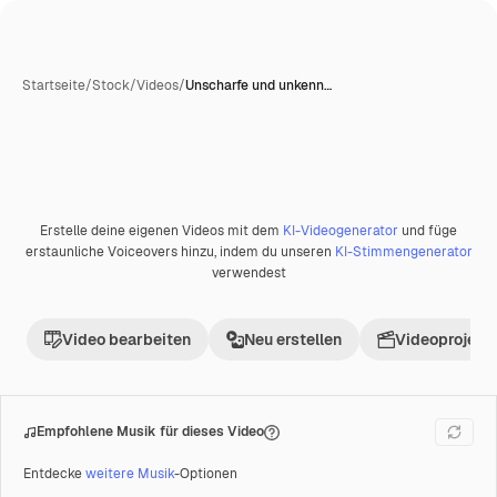
Startseite
/
Stock
/
Videos
/
Unscharfe und unkenn…
Erstelle deine eigenen Videos mit dem
KI-Videogenerator
und füge
Premium
erstaunliche Voiceovers hinzu, indem du unseren
KI-Stimmengenerator
verwendest
Video bearbeiten
Neu erstellen
Videoprojekt 
Empfohlene Musik für dieses Video
Entdecke
weitere Musik
-Optionen