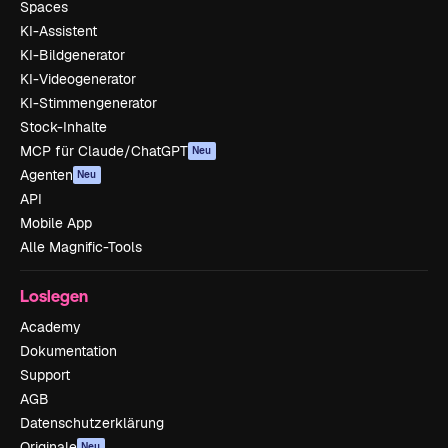
Spaces
KI-Assistent
KI-Bildgenerator
KI-Videogenerator
KI-Stimmengenerator
Stock-Inhalte
MCP für Claude/ChatGPT
Neu
Agenten
Neu
API
Mobile App
Alle Magnific-Tools
Loslegen
Academy
Dokumentation
Support
AGB
Datenschutzerklärung
Originale
Neu