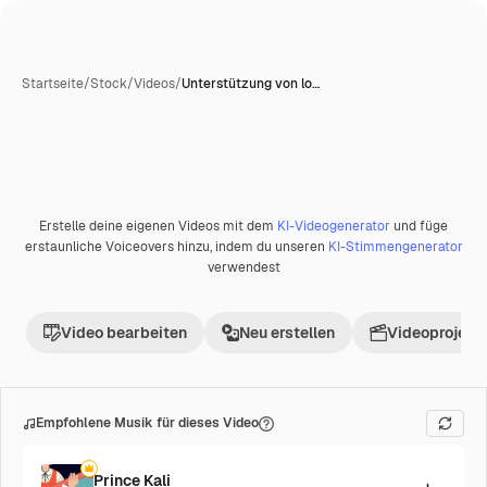
Startseite
/
Stock
/
Videos
/
Unterstützung von lo…
Erstelle deine eigenen Videos mit dem
KI-Videogenerator
und füge
Premium
erstaunliche Voiceovers hinzu, indem du unseren
KI-Stimmengenerator
verwendest
Video bearbeiten
Neu erstellen
Videoprojekt 
Empfohlene Musik für dieses Video
Prince Kali