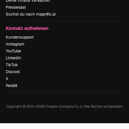
Deine Inhalte verkaufen
Pressesaal
Suchst du nach magnific.ai
Kontakt aufnehmen
Kundensupport
Instagram
YouTube
LinkedIn
TikTok
Discord
X
Reddit
Copyright © 2010-
2026
Freepik Company S.L.U.
Alle Rechte vorbehalten
.