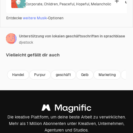
Corporate
,
Children
,
Peaceful
,
Hopeful
,
Melancholic
Entdecke
weitere Musik
-Optionen
Unterstützung von lokalen geschäftsschriften in sprachblase
djvstock
Vielleicht gefällt dir auch
Premium
Premium
Premium
Premium
Handel
Purpur
geschäft
Gelb
Marketing
Gem
Die kreative Plattform, um deine beste Arbeit zu verwirklichen.
Mehr als 1 Million Abonnenten unter Kreativen, Unternehmen,
Agenturen und Studios.