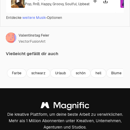
Pop
,
RnB
,
Happy
,
Groovy
,
Soulful
,
Upbeat
Entdecke
weitere Musik
-Optionen
Valentinstag Feier
VectorFusionArt
Vielleicht gefällt dir auch
Premium
Premium
Generiert von KI
Premium
Premium
Generiert v
Farbe
schwarz
Urlaub
schön
hell
Blume
Die kreative Plattform, um deine beste Arbeit zu verwirklichen.
Mehr als 1 Million Abonnenten unter Kreativen, Unternehmen,
Agenturen und Studios.