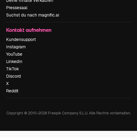
Deine Inhalte verkaufen
Pressesaal
Suchst du nach magnific.ai
Kontakt aufnehmen
Kundensupport
Instagram
YouTube
LinkedIn
TikTok
Discord
X
Reddit
Copyright © 2010-
2026
Freepik Company S.L.U.
Alle Rechte vorbehalten
.