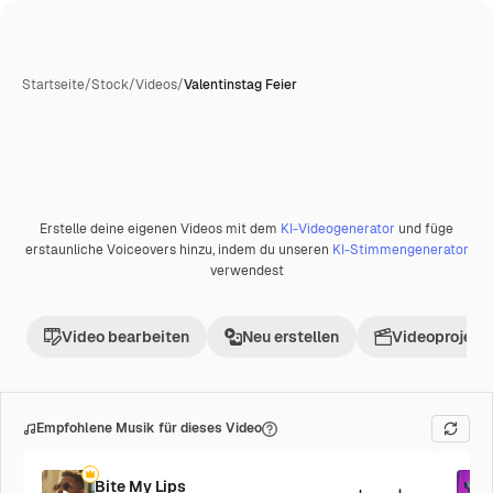
Startseite
/
Stock
/
Videos
/
Valentinstag Feier
KI-generiert
Erstelle deine eigenen Videos mit dem
KI-Videogenerator
und füge
Premium
erstaunliche Voiceovers hinzu, indem du unseren
KI-Stimmengenerator
verwendest
Video bearbeiten
Neu erstellen
Videoprojekt 
Empfohlene Musik für dieses Video
Bite My Lips