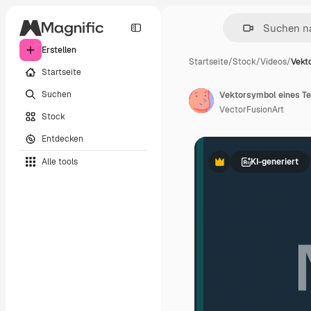
Erstellen
Startseite
/
Stock
/
Videos
/
Vekt
Startseite
Suchen
Vektorsymbol eines Te
VectorFusionArt
Stock
Entdecken
Alle tools
KI-generiert
Premium