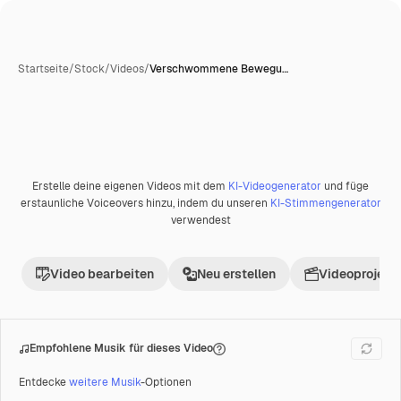
Startseite
/
Stock
/
Videos
/
Verschwommene Bewegu…
Erstelle deine eigenen Videos mit dem
KI-Videogenerator
und füge
Premium
erstaunliche Voiceovers hinzu, indem du unseren
KI-Stimmengenerator
verwendest
Video bearbeiten
Neu erstellen
Videoprojekt 
Empfohlene Musik für dieses Video
Entdecke
weitere Musik
-Optionen