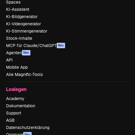
Spaces
KI-Assistent
KI-Bildgenerator
KI-Videogenerator
KI-Stimmengenerator
Stock-Inhalte
MCP für Claude/ChatGPT
Neu
Agenten
Neu
API
Mobile App
Alle Magnific-Tools
Loslegen
Academy
Dokumentation
Support
AGB
Datenschutzerklärung
Originale
Neu