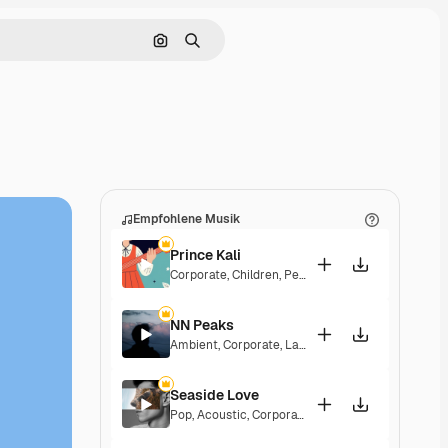
Nach Bild suchen
Suchen
Empfohlene Musik
Prince Kali
Corporate
,
Children
,
Peaceful
,
Hopeful
,
Melanchol
NN Peaks
Ambient
,
Corporate
,
Laid Back
,
Peaceful
,
Hopeful
Seaside Love
Pop
,
Acoustic
,
Corporate
,
Peaceful
,
Hopeful
,
Upbe