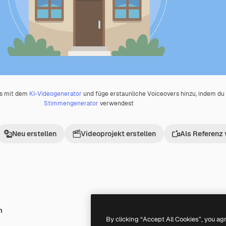
os mit dem
KI-Videogenerator
und füge erstaunliche Voiceovers hinzu, indem d
Stimmengenerator
verwendest
Neu erstellen
Videoprojekt erstellen
Als Referenz
h
Premium
Premium
By clicking “Accept All Cookies”, you ag