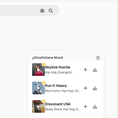
Nach Bild suchen
Suchen
Empfohlene Musik
Skyline Hustle
Hip Hop
,
Energetic
Run It Heavy
Electronic
,
Hip Hop
,
Corporate
,
Epic
,
Energetic
Dissonant USA
Blues
,
Rock
,
Hip Hop
,
Epic
,
Energetic
,
Exciting