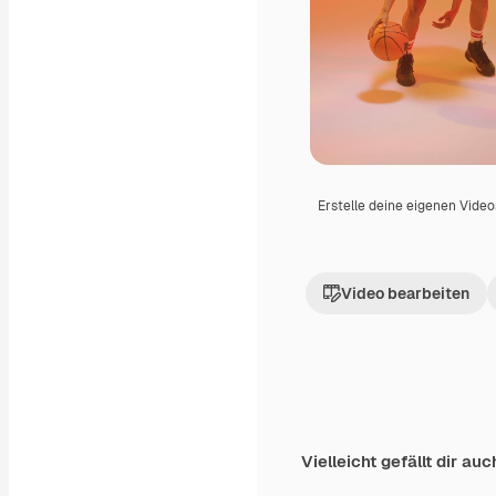
Erstelle deine eigenen Vide
Video bearbeiten
Vielleicht gefällt dir auc
Premium
Premium
Generiert von KI