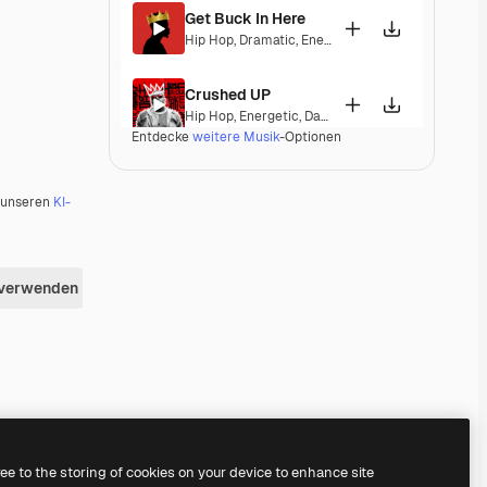
Get Buck In Here
Hip Hop
,
Dramatic
,
Energetic
,
Exciting
,
Tension
Crushed UP
Hip Hop
,
Energetic
,
Dark
,
Exciting
Entdecke
weitere Musik
-Optionen
Outta Town
Pop
,
Hip Hop
,
Dramatic
,
Energetic
,
Exciting
,
Tensi
u unseren
KI-
Billion Dollar Freestyle
Hip Hop
,
Energetic
 verwenden
Hit the Curb
Hip Hop
,
Funk
,
Groovy
,
Energetic
,
Soulful
,
Exciting
Groupie Therapy
Hip Hop
,
Groovy
,
Energetic
Premium
Premium
Premium
Premium
ree to the storing of cookies on your device to enhance site