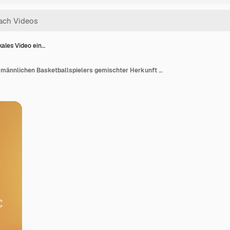
kales Video ein…
Vertikales Video eines männlichen Basketballspielers gemischter Herkunft mit Ball auf orangefarbenem Hintergrund