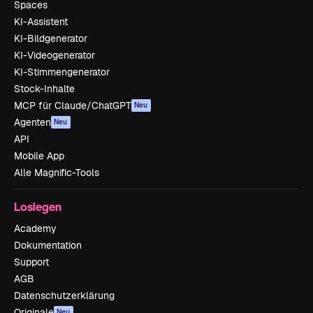
Spaces
KI-Assistent
KI-Bildgenerator
KI-Videogenerator
KI-Stimmengenerator
Stock-Inhalte
MCP für Claude/ChatGPT
Neu
Agenten
Neu
API
Mobile App
Alle Magnific-Tools
Loslegen
Academy
Dokumentation
Support
AGB
Datenschutzerklärung
Originale
Neu