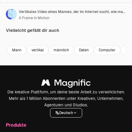
Vertikales Video eines Mannes, der im Internet sucht, wie man einen Screenshot auf dem Laptop macht.
A Frame In Motion
Vielleicht gefällt dir auch
Premium
Premium
Premium
Premium
Mann
vertikal
männlich
Daten
Computer
Adr
Die kreative Plattform, um deine beste Arbeit zu verwirklichen.
Mehr als 1 Million Abonnenten unter Kreativen, Unternehmen,
Agenturen und Studios.
Deutsch
Produkte