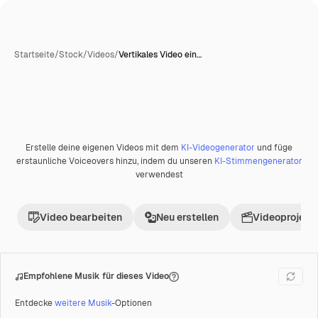
Startseite
/
Stock
/
Videos
/
Vertikales Video ein…
Erstelle deine eigenen Videos mit dem
KI-Videogenerator
und füge
Premium
erstaunliche Voiceovers hinzu, indem du unseren
KI-Stimmengenerator
verwendest
Video bearbeiten
Neu erstellen
Videoprojekt 
Empfohlene Musik für dieses Video
Entdecke
weitere Musik
-Optionen