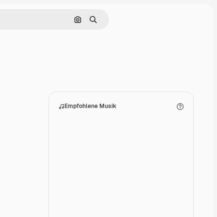
Nach Bild suchen
Suchen
Empfohlene Musik