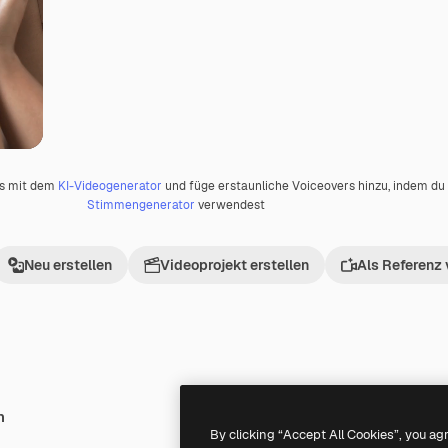
os mit dem
KI-Videogenerator
und füge erstaunliche Voiceovers hinzu, indem d
Stimmengenerator
verwendest
Neu erstellen
Videoprojekt erstellen
Als Referenz
h
Premium
Premium
By clicking “Accept All Cookies”, you ag