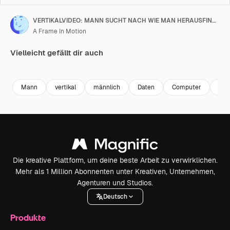
VERTIKALVIDEO: MANN SUCHT NACH WIE MAN HERAUSFINDET, WER MIR ENTGEFOLGT IST IM INTERNET
A Frame In Motion
Vielleicht gefällt dir auch
Premium
Premium
Premium
Premium
Mann
vertikal
männlich
Daten
Computer
Adr
Die kreative Plattform, um deine beste Arbeit zu verwirklichen.
Mehr als 1 Million Abonnenten unter Kreativen, Unternehmen,
Agenturen und Studios.
Deutsch
Produkte