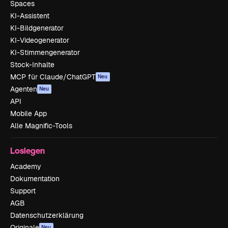
Spaces
KI-Assistent
KI-Bildgenerator
KI-Videogenerator
KI-Stimmengenerator
Stock-Inhalte
MCP für Claude/ChatGPT
Neu
Agenten
Neu
API
Mobile App
Alle Magnific-Tools
Loslegen
Academy
Dokumentation
Support
AGB
Datenschutzerklärung
Originale
Neu