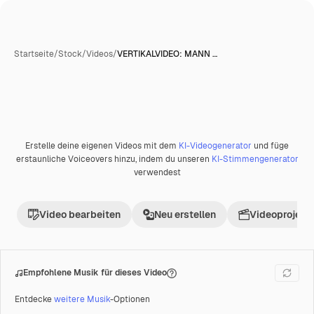
Startseite
/
Stock
/
Videos
/
VERTIKALVIDEO: MANN …
Erstelle deine eigenen Videos mit dem
KI-Videogenerator
und füge
Premium
erstaunliche Voiceovers hinzu, indem du unseren
KI-Stimmengenerator
verwendest
Video bearbeiten
Neu erstellen
Videoprojekt 
Empfohlene Musik für dieses Video
Entdecke
weitere Musik
-Optionen