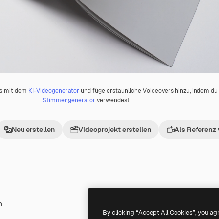
os mit dem
KI-Videogenerator
und füge erstaunliche Voiceovers hinzu, indem d
Stimmengenerator
verwendest
Neu erstellen
Videoprojekt erstellen
Als Referenz
h
Premium
Premium
Generiert von KI
By clicking “Accept All Cookies”, you ag