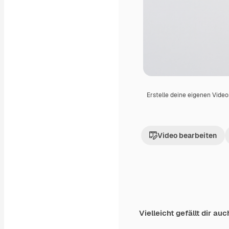
Erstelle deine eigenen Vide
Video bearbeiten
Vielleicht gefällt dir auc
Premium
Premium
Generiert von KI