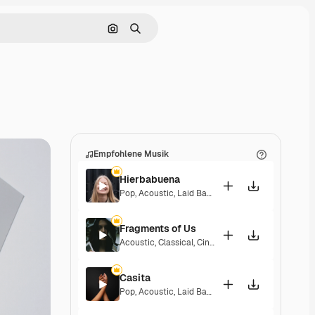
Nach Bild suchen
Suchen
Empfohlene Musik
Hierbabuena
Pop
,
Acoustic
,
Laid Back
,
Peaceful
,
Hopeful
,
Sent
Fragments of Us
Acoustic
,
Classical
,
Cinematic
,
Dramatic
,
Peacefu
Casita
Pop
,
Acoustic
,
Laid Back
,
Peaceful
,
Hopeful
,
Sent