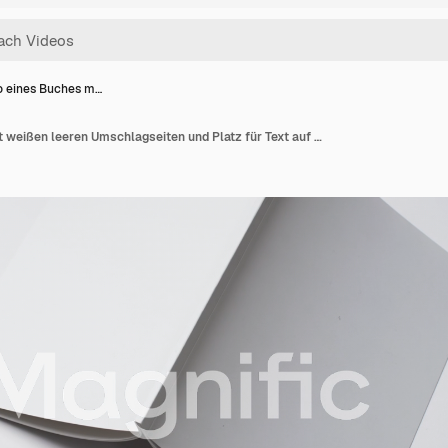
o eines Buches m…
Video eines Buches mit weißen leeren Umschlagseiten und Platz für Text auf weißem Hintergrund.