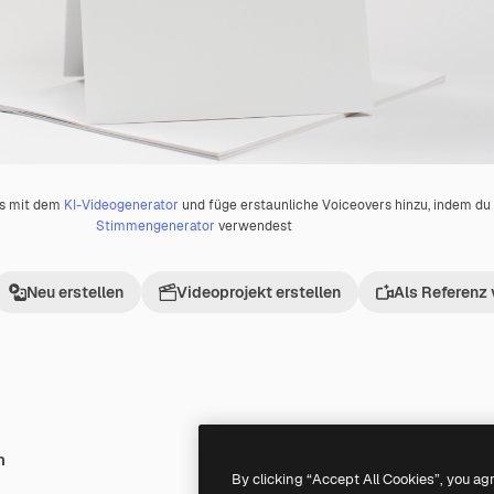
os mit dem
KI-Videogenerator
und füge erstaunliche Voiceovers hinzu, indem d
Stimmengenerator
verwendest
Neu erstellen
Videoprojekt erstellen
Als Referenz
h
Premium
Premium
Generiert von KI
By clicking “Accept All Cookies”, you ag