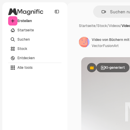
Erstellen
Startseite
/
Stock
/
Videos
/
Vide
Startseite
Suchen
VectorFusionArt
Stock
Entdecken
Alle tools
KI-generiert
Premium