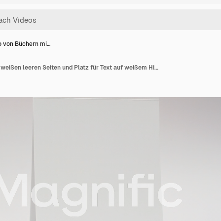
o von Büchern mi…
Video von Büchern mit weißen leeren Seiten und Platz für Text auf weißem Hintergrund.