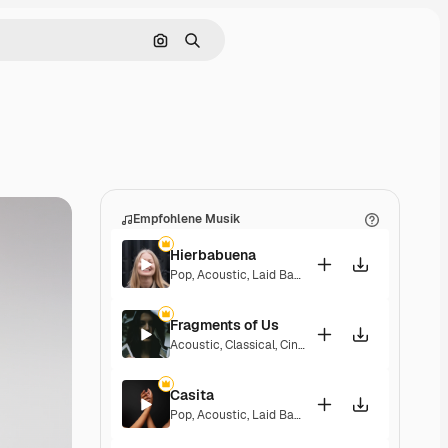
Nach Bild suchen
Suchen
Empfohlene Musik
Hierbabuena
Pop
,
Acoustic
,
Laid Back
,
Peaceful
,
Hopeful
,
Sent
Fragments of Us
Acoustic
,
Classical
,
Cinematic
,
Dramatic
,
Peacefu
Casita
Pop
,
Acoustic
,
Laid Back
,
Peaceful
,
Hopeful
,
Sent