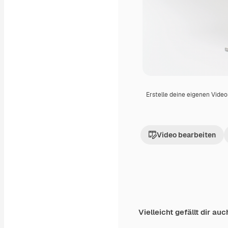
Erstelle deine eigenen Vide
Video bearbeiten
Vielleicht gefällt dir auc
Premium
Premium
Generiert von KI