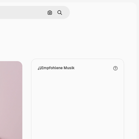
Nach Bild suchen
Suchen
Empfohlene Musik