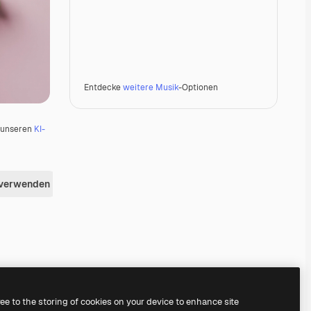
Entdecke
weitere Musik
-Optionen
u unseren
KI-
 verwenden
Premium
Premium
Generiert von KI
Premium
Premium
Generiert von KI
ree to the storing of cookies on your device to enhance site