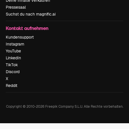
Deine Inhalte verkaufen
Pressesaal
Suchst du nach magnific.ai
Kontakt aufnehmen
Kundensupport
Instagram
YouTube
LinkedIn
TikTok
Discord
X
Reddit
Copyright © 2010-
2026
Freepik Company S.L.U.
Alle Rechte vorbehalten
.