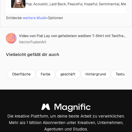
Pop
,
Acoustic
,
Laid Back
,
Peaceful
,
Hopeful
,
Sentimental
,
Melanc
Entdecke
weitere Musik
-Optionen
Video von Flat Lay von gefaltetem weißem T-Shirt mit Textfreiraum auf grauem und braunem Hintergrund
VectorFusionArt
Vielleicht gefällt dir auch
Premium
Premium
Premium
Premium
Generiert v
Oberfläche
Farbe
geschäft
Hintergrund
Textur
Die kreative Plattform, um deine beste Arbeit zu verwirklichen.
Mehr als 1 Million Abonnenten unter Kreativen, Unternehmen,
Agenturen und Studios.