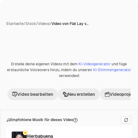
Startseite
/
Stock
/
Videos
/
Video von Flat Lay v…
KI-generiert
Erstelle deine eigenen Videos mit dem
KI-Videogenerator
und füge
Premium
erstaunliche Voiceovers hinzu, indem du unseren
KI-Stimmengenerator
verwendest
Video bearbeiten
Neu erstellen
Videoprojekt 
Empfohlene Musik für dieses Video
Hierbabuena