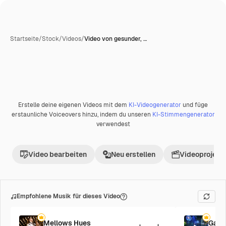
Startseite
/
Stock
/
Videos
/
Video von gesunder, …
Erstelle deine eigenen Videos mit dem
KI-Videogenerator
und füge
Premium
erstaunliche Voiceovers hinzu, indem du unseren
KI-Stimmengenerator
verwendest
Video bearbeiten
Neu erstellen
Videoprojekt 
Empfohlene Musik für dieses Video
Mellows Hues
Galac