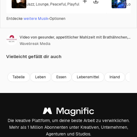
Jazz
,
Lounge
,
Peaceful
,
Playful
Loung
Entdecke
weitere Musik
-Optionen
Video von gesunder, appetitlicher Mahlzeit mit Brathähnchen, Soße und Salat auf einem Holztisch.
Wavebreak Media
Vielleicht gefällt dir auch
Premium
Premium
Premium
Premium
Tabelle
Leben
Essen
Lebensmittel
Inland
fris
Die kreative Plattform, um deine beste Arbeit zu verwirklichen.
Mehr als 1 Million Abonnenten unter Kreativen, Unternehmen,
Agenturen und Studios.