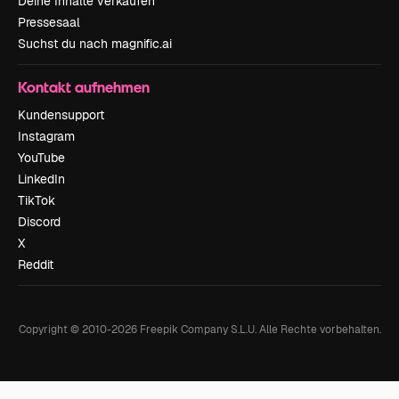
Deine Inhalte verkaufen
Pressesaal
Suchst du nach magnific.ai
Kontakt aufnehmen
Kundensupport
Instagram
YouTube
LinkedIn
TikTok
Discord
X
Reddit
Copyright © 2010-
2026
Freepik Company S.L.U.
Alle Rechte vorbehalten
.