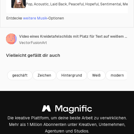
Pop
,
Acoustic
,
Laid Back
,
Peaceful
,
Hopeful
,
Sentimental
,
Melanc
Entdecke
weitere Musik
-Optionen
Video eines Kreidetafelschilds mit Platz für Text auf weißem Hintergrund.
VectorFusionArt
Vielleicht gefällt dir auch
Premium
Premium
Generiert von KI
Premium
Premium
Generiert v
geschäft
Zeichen
Hintergrund
Weiß
modern
Die kreative Plattform, um deine beste Arbeit zu verwirklichen.
Mehr als 1 Million Abonnenten unter Kreativen, Unternehmen,
Agenturen und Studios.