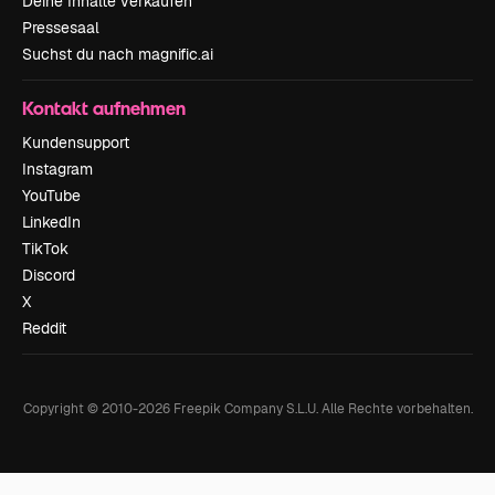
Deine Inhalte verkaufen
Pressesaal
Suchst du nach magnific.ai
Kontakt aufnehmen
Kundensupport
Instagram
YouTube
LinkedIn
TikTok
Discord
X
Reddit
Copyright © 2010-
2026
Freepik Company S.L.U.
Alle Rechte vorbehalten
.