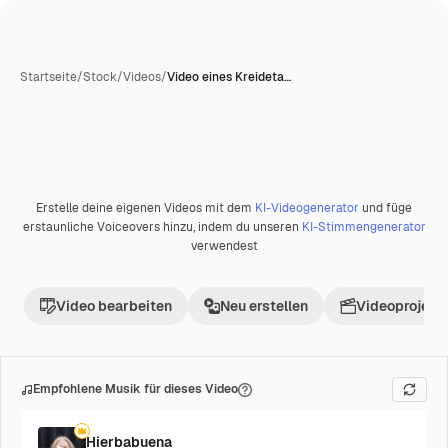
Startseite
/
Stock
/
Videos
/
Video eines Kreideta…
KI-generiert
Erstelle deine eigenen Videos mit dem
KI-Videogenerator
und füge
Premium
erstaunliche Voiceovers hinzu, indem du unseren
KI-Stimmengenerator
verwendest
Video bearbeiten
Neu erstellen
Videoprojekt 
Empfohlene Musik für dieses Video
Hierbabuena