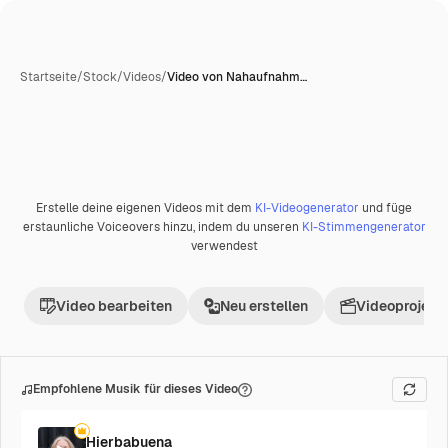
Startseite
/
Stock
/
Videos
/
Video von Nahaufnahm…
KI-generiert
Erstelle deine eigenen Videos mit dem
KI-Videogenerator
und füge
Premium
erstaunliche Voiceovers hinzu, indem du unseren
KI-Stimmengenerator
verwendest
Video bearbeiten
Neu erstellen
Videoprojekt 
Empfohlene Musik für dieses Video
Hierbabuena