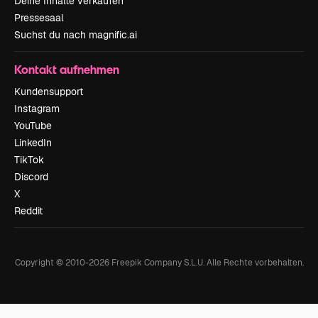
Deine Inhalte verkaufen
Pressesaal
Suchst du nach magnific.ai
Kontakt aufnehmen
Kundensupport
Instagram
YouTube
LinkedIn
TikTok
Discord
X
Reddit
Copyright © 2010-
2026
Freepik Company S.L.U.
Alle Rechte vorbehalten
.