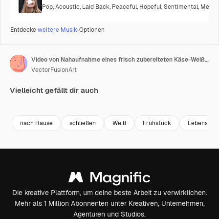
Pop
,
Acoustic
,
Laid Back
,
Peaceful
,
Hopeful
,
Sentimental
,
Melanc
Entdecke
weitere Musik
-Optionen
Video von Nahaufnahme eines frisch zubereiteten Käse-Weißbrotsandwichs auf Holzbrett
VectorFusionArt
Vielleicht gefällt dir auch
Premium
Premium
Generiert von KI
Premium
Premium
Generiert v
nach Hause
schließen
Weiß
Frühstück
Lebensmitt
Die kreative Plattform, um deine beste Arbeit zu verwirklichen.
Mehr als 1 Million Abonnenten unter Kreativen, Unternehmen,
Agenturen und Studios.