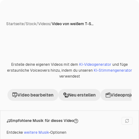
Startseite
/
Stock
/
Videos
/
Video von weißem T-S…
KI-generiert
Erstelle deine eigenen Videos mit dem
KI-Videogenerator
und füge
Premium
erstaunliche Voiceovers hinzu, indem du unseren
KI-Stimmengenerator
verwendest
Video bearbeiten
Neu erstellen
Videoprojekt 
Empfohlene Musik für dieses Video
Entdecke
weitere Musik
-Optionen