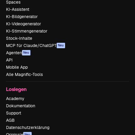
Spaces
KI-Assistent
KI-Bildgenerator
KI-Videogenerator
KI-Stimmengenerator
Stock-Inhalte
MCP für Claude/ChatGPT
Neu
Agenten
Neu
API
Mobile App
Alle Magnific-Tools
Loslegen
Academy
Dokumentation
Support
AGB
Datenschutzerklärung
Originale
Neu