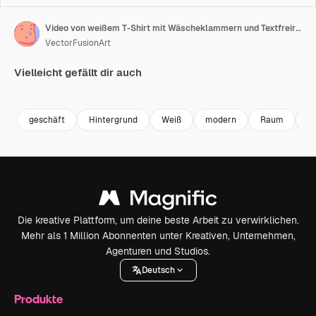
Video von weißem T-Shirt mit Wäscheklammern und Textfreiraum auf grauem Hintergrund
VectorFusionArt
Vielleicht gefällt dir auch
Premium
Premium
Generiert von KI
Premium
Premium
Generiert v
geschäft
Hintergrund
Weiß
modern
Raum
s
Die kreative Plattform, um deine beste Arbeit zu verwirklichen.
Mehr als 1 Million Abonnenten unter Kreativen, Unternehmen,
Agenturen und Studios.
Deutsch
Produkte