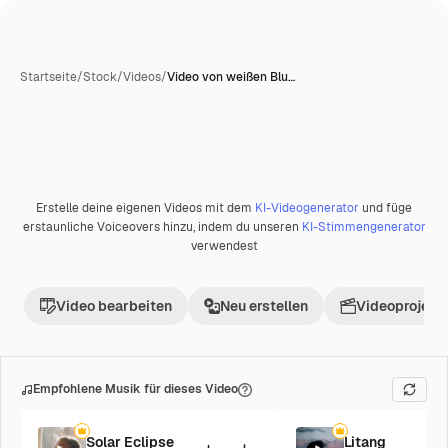
Startseite
/
Stock
/
Videos
/
Video von weißen Blu…
KI-generiert
Erstelle deine eigenen Videos mit dem
KI-Videogenerator
und füge
Premium
erstaunliche Voiceovers hinzu, indem du unseren
KI-Stimmengenerator
verwendest
Video bearbeiten
Neu erstellen
Videoprojekt 
Empfohlene Musik für dieses Video
Solar Eclipse
Litang