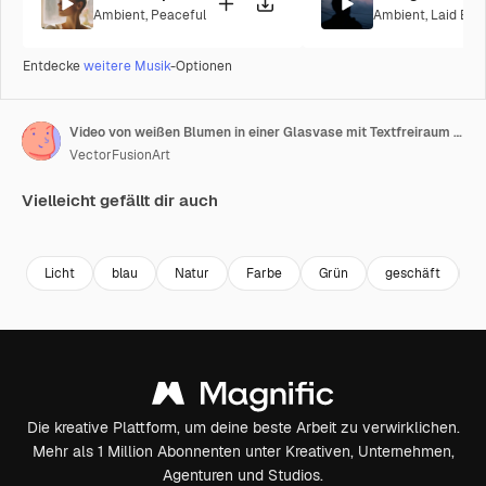
Ambient
,
Peaceful
Ambient
,
Laid Bac
Entdecke
weitere Musik
-Optionen
Video von weißen Blumen in einer Glasvase mit Textfreiraum auf weißem Hintergrund
VectorFusionArt
Vielleicht gefällt dir auch
Premium
Premium
Generiert von KI
Premium
Premium
Generiert v
Licht
blau
Natur
Farbe
Grün
geschäft
H
Die kreative Plattform, um deine beste Arbeit zu verwirklichen.
Mehr als 1 Million Abonnenten unter Kreativen, Unternehmen,
Agenturen und Studios.