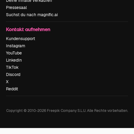
Deine Inhalte verkaufen
Pressesaal
Suchst du nach magnific.ai
Kontakt aufnehmen
Kundensupport
Instagram
YouTube
LinkedIn
TikTok
Discord
X
Reddit
Copyright © 2010-
2026
Freepik Company S.L.U.
Alle Rechte vorbehalten
.