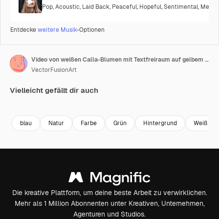
Pop
,
Acoustic
,
Laid Back
,
Peaceful
,
Hopeful
,
Sentimental
,
Melanc
Entdecke
weitere Musik
-Optionen
Video von weißen Calla-Blumen mit Textfreiraum auf gelbem Hintergrund.
VectorFusionArt
Vielleicht gefällt dir auch
Premium
Premium
Generiert von KI
Premium
Premium
Generiert v
blau
Natur
Farbe
Grün
Hintergrund
Weiß
Die kreative Plattform, um deine beste Arbeit zu verwirklichen.
Mehr als 1 Million Abonnenten unter Kreativen, Unternehmen,
Agenturen und Studios.