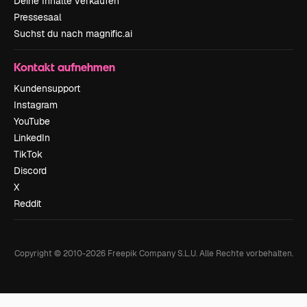
Deine Inhalte verkaufen
Pressesaal
Suchst du nach magnific.ai
Kontakt aufnehmen
Kundensupport
Instagram
YouTube
LinkedIn
TikTok
Discord
X
Reddit
Copyright © 2010-
2026
Freepik Company S.L.U.
Alle Rechte vorbehalten
.