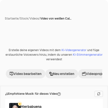
Startseite
/
Stock
/
Videos
/
Video von weißen Cal…
KI-generiert
Erstelle deine eigenen Videos mit dem
KI-Videogenerator
und füge
Premium
erstaunliche Voiceovers hinzu, indem du unseren
KI-Stimmengenerator
verwendest
Video bearbeiten
Neu erstellen
Videoprojekt 
Empfohlene Musik für dieses Video
Hierbabuena