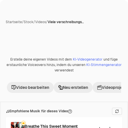
Startseite
/
Stock
/
Videos
/
Viele verschreibungs…
Erstelle deine eigenen Videos mit dem
KI-Videogenerator
und füge
Premium
erstaunliche Voiceovers hinzu, indem du unseren
KI-Stimmengenerator
verwendest
Video bearbeiten
Neu erstellen
Videoprojekt 
Empfohlene Musik für dieses Video
Breathe This Sweet Moment