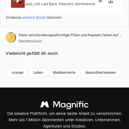
Jazz
,
Lofi
,
Laid Back
,
Peaceful
,
Sentimental
Entdecke
weitere Musik
-Optionen
Viele verschreibungspflichtige Pillen und Kapseln fallen auf eine orangefarbene Apotheken-Medikamentenflasche in Zeitlupe
BlackBoxGuild
Vielleicht gefällt dir auch
Premium
Premium
Generiert von KI
Premium
Premium
orange
Leben
Medikamente
Gesundheitswesen
B
Die kreative Plattform, um deine beste Arbeit zu verwirklichen.
Mehr als 1 Million Abonnenten unter Kreativen, Unternehmen,
Agenturen und Studios.