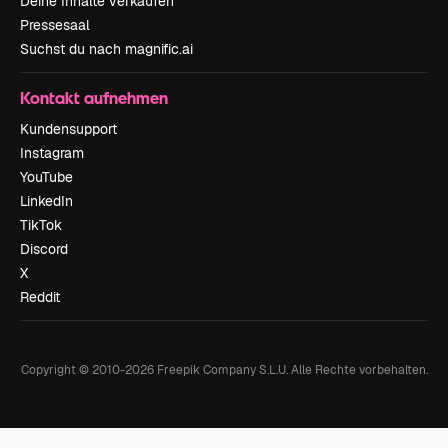
Deine Inhalte verkaufen
Pressesaal
Suchst du nach magnific.ai
Kontakt aufnehmen
Kundensupport
Instagram
YouTube
LinkedIn
TikTok
Discord
X
Reddit
Copyright © 2010-
2026
Freepik Company S.L.U.
Alle Rechte vorbehalten
.