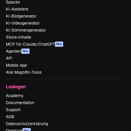
Spaces
KI-Assistent
KI-Bildgenerator
KI-Videogenerator
KI-Stimmengenerator
Stock-Inhalte
MCP für Claude/ChatGPT
Neu
Agenten
Neu
API
Mobile App
Alle Magnific-Tools
Loslegen
Academy
Dokumentation
Support
AGB
Datenschutzerklärung
Originale
Neu