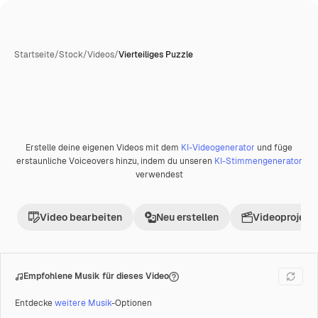
Startseite
/
Stock
/
Videos
/
Vierteiliges Puzzle
Erstelle deine eigenen Videos mit dem
KI-Videogenerator
und füge
Premium
erstaunliche Voiceovers hinzu, indem du unseren
KI-Stimmengenerator
verwendest
Video bearbeiten
Neu erstellen
Videoprojekt 
Empfohlene Musik für dieses Video
Entdecke
weitere Musik
-Optionen