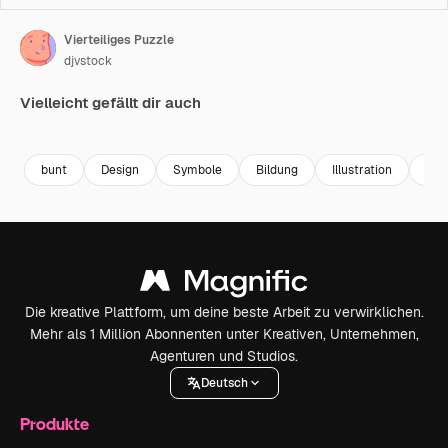
Vierteiliges Puzzle
djvstock
Vielleicht gefällt dir auch
Premium
Premium
Premium
Premium
Generiert v
bunt
Design
Symbole
Bildung
Illustration
Vek
Die kreative Plattform, um deine beste Arbeit zu verwirklichen.
Mehr als 1 Million Abonnenten unter Kreativen, Unternehmen,
Agenturen und Studios.
Deutsch
Produkte