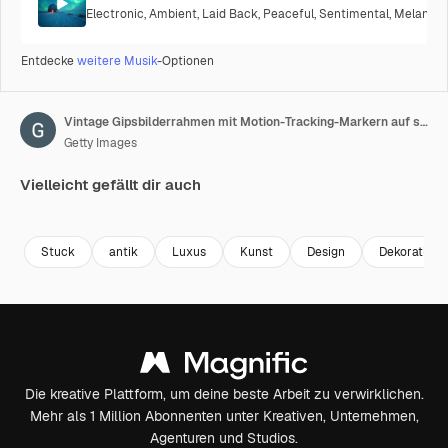
Electronic
,
Ambient
,
Laid Back
,
Peaceful
,
Sentimental
,
Melancho
Entdecke
weitere Musik
-Optionen
Vintage Gipsbilderrahmen mit Motion-Tracking-Markern auf schwarzem Hintergrund, Chroma Key.
Getty Images
Vielleicht gefällt dir auch
Premium
Premium
Premium
Premium
Stuck
antik
Luxus
Kunst
Design
Dekoration
Die kreative Plattform, um deine beste Arbeit zu verwirklichen.
Mehr als 1 Million Abonnenten unter Kreativen, Unternehmen,
Agenturen und Studios.