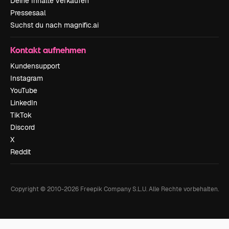
Deine Inhalte verkaufen
Pressesaal
Suchst du nach magnific.ai
Kontakt aufnehmen
Kundensupport
Instagram
YouTube
LinkedIn
TikTok
Discord
X
Reddit
Copyright © 2010-
2026
Freepik Company S.L.U.
Alle Rechte vorbehalten
.