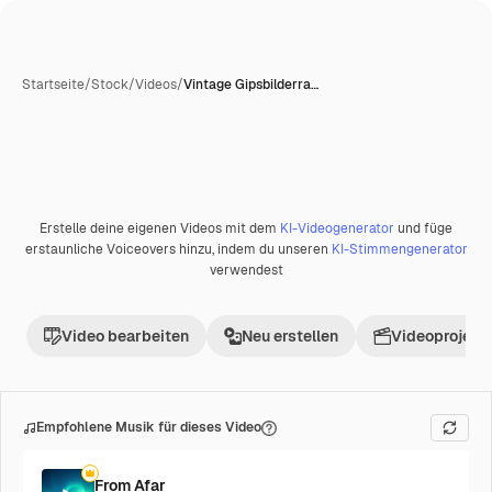
Startseite
/
Stock
/
Videos
/
Vintage Gipsbilderra…
Erstelle deine eigenen Videos mit dem
KI-Videogenerator
und füge
Premium
erstaunliche Voiceovers hinzu, indem du unseren
KI-Stimmengenerator
verwendest
Video bearbeiten
Neu erstellen
Videoprojekt 
Empfohlene Musik für dieses Video
From Afar