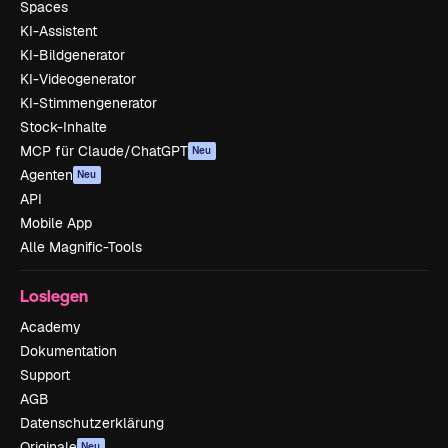
Spaces
KI-Assistent
KI-Bildgenerator
KI-Videogenerator
KI-Stimmengenerator
Stock-Inhalte
MCP für Claude/ChatGPT
Neu
Agenten
Neu
API
Mobile App
Alle Magnific-Tools
Loslegen
Academy
Dokumentation
Support
AGB
Datenschutzerklärung
Originale
Neu