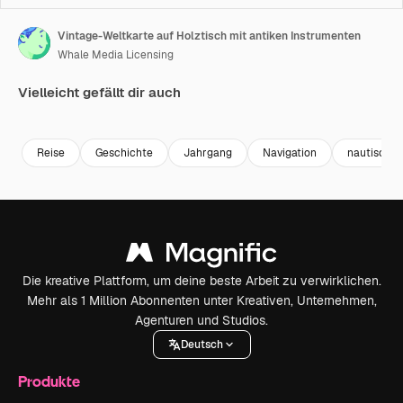
Vintage-Weltkarte auf Holztisch mit antiken Instrumenten
Whale Media Licensing
Vielleicht gefällt dir auch
Premium
Premium
Generiert von KI
Premium
Premium
Generiert v
Reise
Geschichte
Jahrgang
Navigation
nautisch
Die kreative Plattform, um deine beste Arbeit zu verwirklichen.
Mehr als 1 Million Abonnenten unter Kreativen, Unternehmen,
Agenturen und Studios.
Deutsch
Produkte