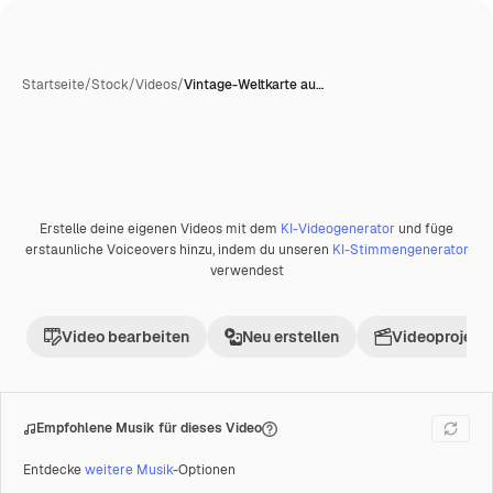
Startseite
/
Stock
/
Videos
/
Vintage-Weltkarte au…
KI-generiert
Erstelle deine eigenen Videos mit dem
KI-Videogenerator
und füge
Premium
erstaunliche Voiceovers hinzu, indem du unseren
KI-Stimmengenerator
verwendest
Video bearbeiten
Neu erstellen
Videoprojekt 
Empfohlene Musik für dieses Video
Entdecke
weitere Musik
-Optionen