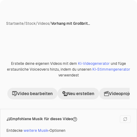
Startseite
/
Stock
/
Videos
/
Vorhang mit Großbrit…
Erstelle deine eigenen Videos mit dem
KI-Videogenerator
und füge
Premium
erstaunliche Voiceovers hinzu, indem du unseren
KI-Stimmengenerator
verwendest
Video bearbeiten
Neu erstellen
Videoprojekt 
Empfohlene Musik für dieses Video
Entdecke
weitere Musik
-Optionen