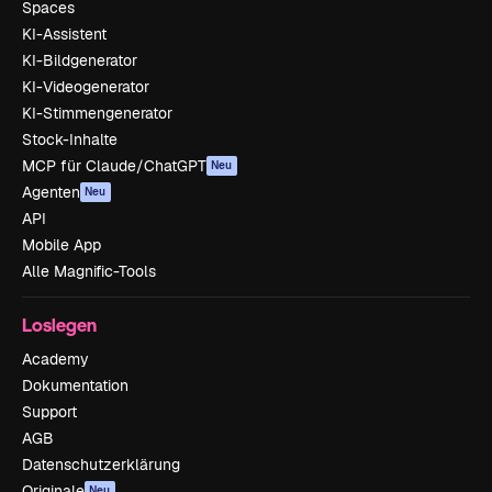
Spaces
KI-Assistent
KI-Bildgenerator
KI-Videogenerator
KI-Stimmengenerator
Stock-Inhalte
MCP für Claude/ChatGPT
Neu
Agenten
Neu
API
Mobile App
Alle Magnific-Tools
Loslegen
Academy
Dokumentation
Support
AGB
Datenschutzerklärung
Originale
Neu