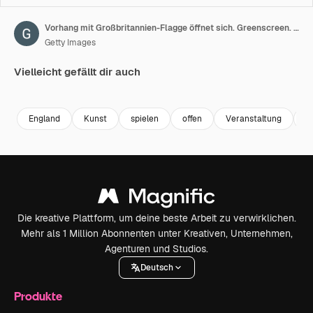
Vorhang mit Großbritannien-Flagge öffnet sich. Greenscreen. Alphakanal.
Getty Images
Vielleicht gefällt dir auch
Premium
Premium
Premium
Premium
England
Kunst
spielen
offen
Veranstaltung
F
Die kreative Plattform, um deine beste Arbeit zu verwirklichen.
Mehr als 1 Million Abonnenten unter Kreativen, Unternehmen,
Agenturen und Studios.
Deutsch
Produkte