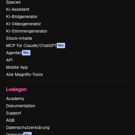
Spaces
KI-Assistent
KI-Bildgenerator
KI-Videogenerator
KI-Stimmengenerator
Stock-Inhalte
MCP für Claude/ChatGPT
Neu
Agenten
Neu
API
Mobile App
Alle Magnific-Tools
Loslegen
Academy
Dokumentation
Support
AGB
Datenschutzerklärung
Originale
Neu