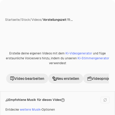
Startseite
/
Stock
/
Videos
/
Vorstellungszeit 11:…
Erstelle deine eigenen Videos mit dem
KI-Videogenerator
und füge
Premium
erstaunliche Voiceovers hinzu, indem du unseren
KI-Stimmengenerator
verwendest
Video bearbeiten
Neu erstellen
Videoprojekt 
Empfohlene Musik für dieses Video
Entdecke
weitere Musik
-Optionen