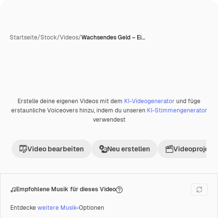
Startseite
/
Stock
/
Videos
/
Wachsendes Geld – Ei…
Erstelle deine eigenen Videos mit dem
KI-Videogenerator
und füge
Premium
erstaunliche Voiceovers hinzu, indem du unseren
KI-Stimmengenerator
verwendest
Video bearbeiten
Neu erstellen
Videoprojekt 
Empfohlene Musik für dieses Video
Entdecke
weitere Musik
-Optionen