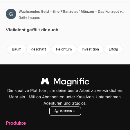
Wachsendes Geld – Eine Pflanze auf Münzen – Das Konzept von Finanzen und Investitionen. Pflanzen wachsen aus Münzstapeln. Bankwesen, das Konzept des Geldsparens oder der Zinsreduzierung, Geschäftsrückgang. Bäume auf einem Münzstapel
Getty Images
Vielleicht gefällt dir auch
Premium
Premium
Premium
Premium
Baum
geschäft
Reichtum
Investition
Erfolg
P
Die kreative Plattform, um deine beste Arbeit zu verwirklichen.
Mehr als 1 Million Abonnenten unter Kreativen, Unternehmen,
Agenturen und Studios.
Deutsch
Produkte