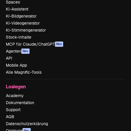
Spaces
KI-Assistent
KI-Bildgenerator
KI-Videogenerator
KI-Stimmengenerator
Stock-Inhalte
MCP für Claude/ChatGPT
Neu
Agenten
Neu
API
Mobile App
Alle Magnific-Tools
Loslegen
Academy
Dokumentation
Support
AGB
Datenschutzerklärung
Originale
Neu