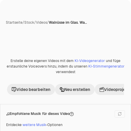
Startseite
/
Stock
/
Videos
/
Walnüsse im Glas. Wa…
Erstelle deine eigenen Videos mit dem
KI-Videogenerator
und füge
Premium
erstaunliche Voiceovers hinzu, indem du unseren
KI-Stimmengenerator
verwendest
Video bearbeiten
Neu erstellen
Videoprojekt 
Empfohlene Musik für dieses Video
Entdecke
weitere Musik
-Optionen