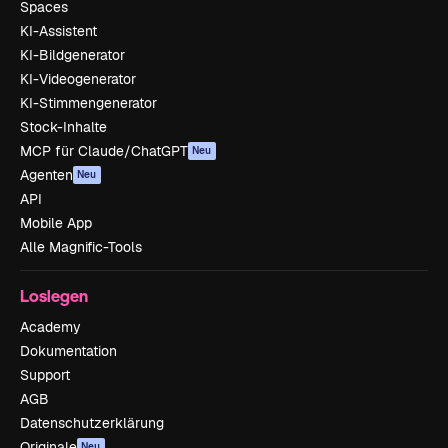
Spaces
KI-Assistent
KI-Bildgenerator
KI-Videogenerator
KI-Stimmengenerator
Stock-Inhalte
MCP für Claude/ChatGPT
Neu
Agenten
Neu
API
Mobile App
Alle Magnific-Tools
Loslegen
Academy
Dokumentation
Support
AGB
Datenschutzerklärung
Originale
Neu