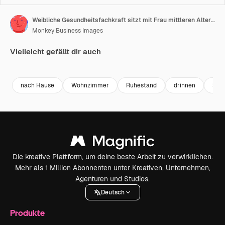
Weibliche Gesundheitsfachkraft sitzt mit Frau mittleren Alters auf dem Sofa während eines häuslichen Gesundheitsbesuchs, Nahaufnahme.
Monkey Business Images
Vielleicht gefällt dir auch
Premium
Premium
Premium
Premium
nach Hause
Wohnzimmer
Ruhestand
drinnen
Sonn
Die kreative Plattform, um deine beste Arbeit zu verwirklichen.
Mehr als 1 Million Abonnenten unter Kreativen, Unternehmen,
Agenturen und Studios.
Deutsch
Produkte