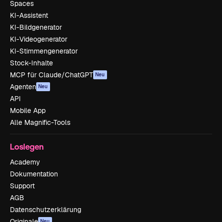
Spaces
KI-Assistent
KI-Bildgenerator
KI-Videogenerator
KI-Stimmengenerator
Stock-Inhalte
MCP für Claude/ChatGPT
Neu
Agenten
Neu
API
Mobile App
Alle Magnific-Tools
Loslegen
Academy
Dokumentation
Support
AGB
Datenschutzerklärung
Originale
Neu