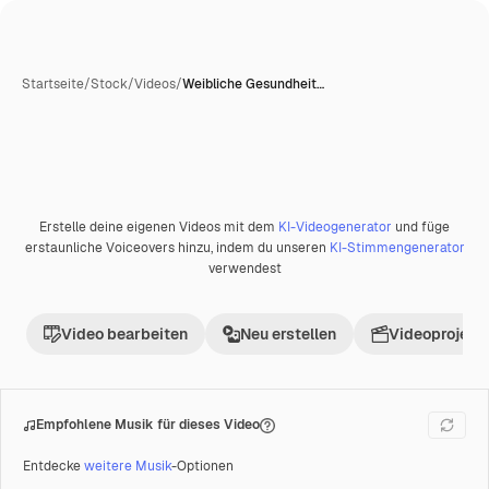
Startseite
/
Stock
/
Videos
/
Weibliche Gesundheit…
Erstelle deine eigenen Videos mit dem
KI-Videogenerator
und füge
Premium
erstaunliche Voiceovers hinzu, indem du unseren
KI-Stimmengenerator
verwendest
Video bearbeiten
Neu erstellen
Videoprojekt 
Empfohlene Musik für dieses Video
Entdecke
weitere Musik
-Optionen