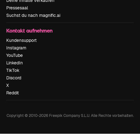
Deine Inhalte verkaufen
Pressesaal
Suchst du nach magnific.ai
Kontakt aufnehmen
Kundensupport
Instagram
YouTube
LinkedIn
TikTok
Discord
X
Reddit
Copyright © 2010-
2026
Freepik Company S.L.U.
Alle Rechte vorbehalten
.