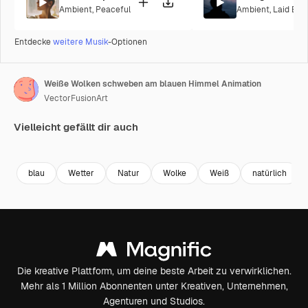
Ambient
,
Peaceful
Ambient
,
Laid Bac
Entdecke
weitere Musik
-Optionen
Weiße Wolken schweben am blauen Himmel Animation
VectorFusionArt
Vielleicht gefällt dir auch
Premium
Premium
Generiert von KI
blau
Wetter
Natur
Wolke
Weiß
natürlich
Die kreative Plattform, um deine beste Arbeit zu verwirklichen.
Mehr als 1 Million Abonnenten unter Kreativen, Unternehmen,
Agenturen und Studios.