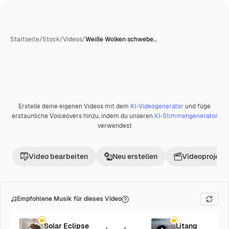
Startseite
/
Stock
/
Videos
/
Weiße Wolken schwebe…
KI-generiert
Erstelle deine eigenen Videos mit dem
KI-Videogenerator
und füge
Premium
erstaunliche Voiceovers hinzu, indem du unseren
KI-Stimmengenerator
verwendest
Video bearbeiten
Neu erstellen
Videoprojekt 
Empfohlene Musik für dieses Video
Solar Eclipse
Litang