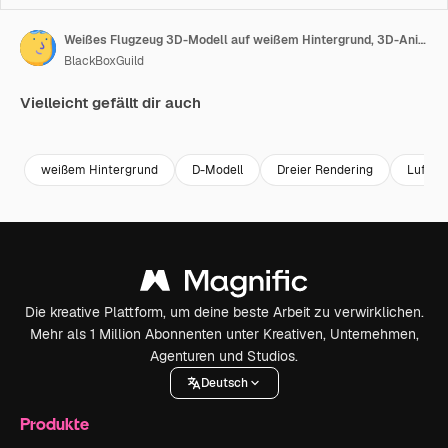
Weißes Flugzeug 3D-Modell auf weißem Hintergrund, 3D-Animation, Kamera zoomt langsam heraus
BlackBoxGuild
Vielleicht gefällt dir auch
Premium
Premium
Generiert von KI
Premium
Premium
weißem Hintergrund
D-Modell
Dreier Rendering
Luftfah
Die kreative Plattform, um deine beste Arbeit zu verwirklichen.
Mehr als 1 Million Abonnenten unter Kreativen, Unternehmen,
Agenturen und Studios.
Deutsch
Produkte