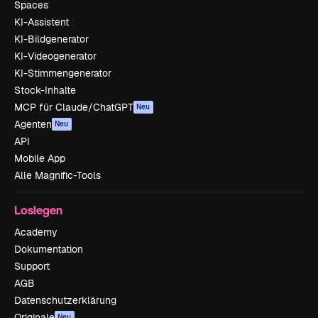
Spaces
KI-Assistent
KI-Bildgenerator
KI-Videogenerator
KI-Stimmengenerator
Stock-Inhalte
MCP für Claude/ChatGPT
Neu
Agenten
Neu
API
Mobile App
Alle Magnific-Tools
Loslegen
Academy
Dokumentation
Support
AGB
Datenschutzerklärung
Originale
Neu