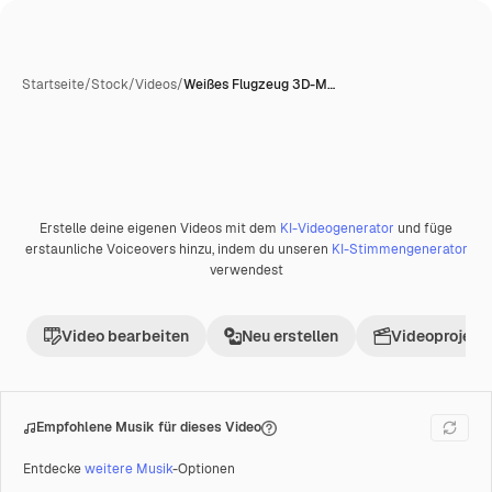
Startseite
/
Stock
/
Videos
/
Weißes Flugzeug 3D-M…
Erstelle deine eigenen Videos mit dem
KI-Videogenerator
und füge
Premium
erstaunliche Voiceovers hinzu, indem du unseren
KI-Stimmengenerator
verwendest
Video bearbeiten
Neu erstellen
Videoprojekt 
Empfohlene Musik für dieses Video
Entdecke
weitere Musik
-Optionen